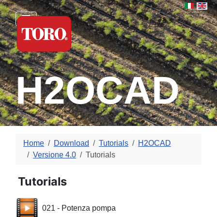
Select yo
H2OCAD
Home
Download
Tutorials
H2OCAD
Versione 4.0
Tutorials
Tutorials
021 - Potenza pompa